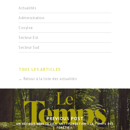
Actualités
Administration
Cosylva
Secteur Est
Secteur Sud
TOUS LES ARTICLES
← Retour à la liste des actualités
PREVIOUS POST
UN RETOUR VERS LE FILM ANTI-FORESTIER « LE TEMPS DES
FORÊTS ».