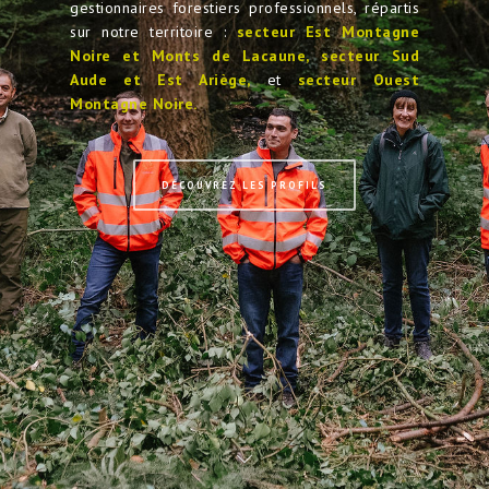
gestionnaires forestiers professionnels, répartis
sur notre territoire :
secteur Est Montagne
Noire et Monts de Lacaune,
secteur Sud
Aude et Est Ariège,
et
secteur Ouest
Montagne Noire.
DÉCOUVREZ LES PROFILS