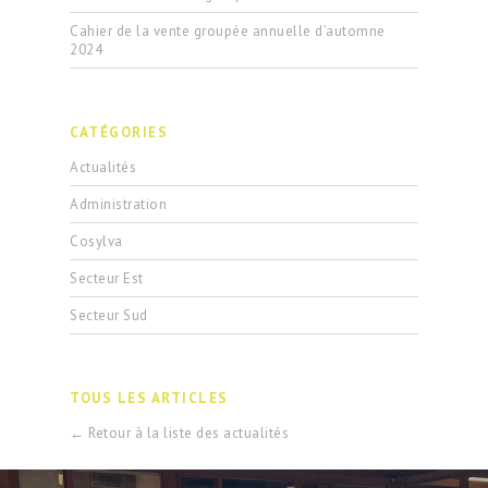
Cahier de la vente groupée annuelle d’automne
2024
CATÉGORIES
Actualités
Administration
Cosylva
Secteur Est
Secteur Sud
TOUS LES ARTICLES
← Retour à la liste des actualités