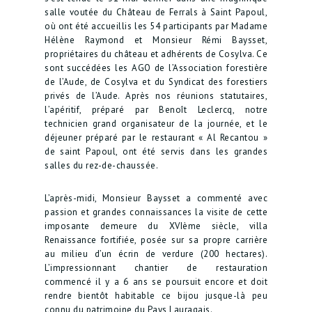
salle voutée du Château de Ferrals à Saint Papoul,
où ont été accueillis les 54 participants par Madame
Hélène Raymond et Monsieur Rémi Baysset,
propriétaires du château et adhérents de Cosylva. Ce
sont succédées les AGO de l’Association forestière
de l’Aude, de Cosylva et du Syndicat des forestiers
privés de l’Aude. Après nos réunions statutaires,
l’apéritif, préparé par Benoît Leclercq, notre
technicien grand organisateur de la journée, et le
déjeuner préparé par le restaurant « Al Recantou »
de saint Papoul, ont été servis dans les grandes
salles du rez-de-chaussée.
L’après-midi, Monsieur Baysset a commenté avec
passion et grandes connaissances la visite de cette
imposante demeure du XVIème siècle, villa
Renaissance fortifiée, posée sur sa propre carrière
au milieu d’un écrin de verdure (200 hectares).
L’impressionnant chantier de restauration
commencé il y a 6 ans se poursuit encore et doit
rendre bientôt habitable ce bijou jusque-là peu
connu du patrimoine du Pays Lauragais.