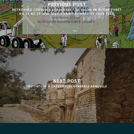
PREVIOUS POST
RETROUVEZ COSYLVA À EUROFOREST, LE SALON EN PLEINE FORÊT
DU 21 AU 23 JUIN 2018 À SAINT-BONNET-DE-JOUX (71).
NEXT POST
INVITATION À L’ASSEMBLÉE GÉNÉRALE ANNUELLE